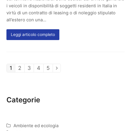
i veicoli in disponibilità di soggetti residenti in Italia in
virtù di un contratto di leasing o di noleggio stipulato
all’estero con una…
Leggi articolo completo
Page
1
Page
2
Page
3
Page
4
Page
5
Next
Categorie
Ambiente ed ecologia