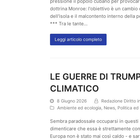
pressione il popolo cubano per provocar
dottrina Monroe: l'obiettivo è un cambio
dell'isola e il malcontento interno della 
*** Tra le tante…
Leggi articolo completo
LE GUERRE DI TRUM
CLIMATICO
8 Giugno 2026
Redazione Diritto i
Ambiente ed ecologia
,
News
,
Politica e
Sembra paradossale occuparsi in questi 
dimenticare che essa è strettamente conn
Europa non è stato mai così caldo - e sarà