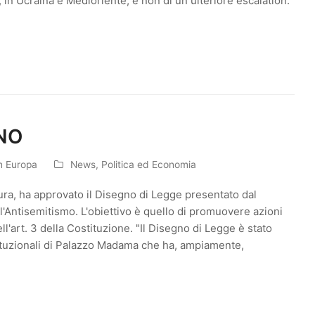
in Ucraina e Medioriente, e non di un ulteriore escalation.
NO
in Europa
News
,
Politica ed Economia
ttura, ha approvato il Disegno di Legge presentato dal
l'Antisemitismo. L'obiettivo è quello di promuovere azioni
ll'art. 3 della Costituzione. "Il Disegno di Legge è stato
tuzionali di Palazzo Madama che ha, ampiamente,