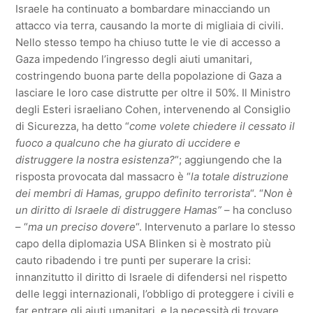
Israele ha continuato a bombardare minacciando un
attacco via terra, causando la morte di migliaia di civili.
Nello stesso tempo ha chiuso tutte le vie di accesso a
Gaza impedendo l’ingresso degli aiuti umanitari,
costringendo buona parte della popolazione di Gaza a
lasciare le loro case distrutte per oltre il 50%. Il Ministro
degli Esteri israeliano Cohen, intervenendo al Consiglio
di Sicurezza, ha detto “
come volete chiedere il cessato il
fuoco a qualcuno che ha giurato di uccidere e
distruggere la nostra esistenza?
“; aggiungendo che la
risposta provocata dal massacro è “
la totale distruzione
dei membri di Hamas, gruppo definito terrorista
“. “
Non è
un diritto di Israele di distruggere Hamas”
– ha concluso
– “
ma un preciso dovere
“. Intervenuto a parlare lo stesso
capo della diplomazia USA Blinken si è mostrato più
cauto ribadendo i tre punti per superare la crisi:
innanzitutto il diritto di Israele di difendersi nel rispetto
delle leggi internazionali, l’obbligo di proteggere i civili e
far entrare gli aiuti umanitari, e la necessità di trovare