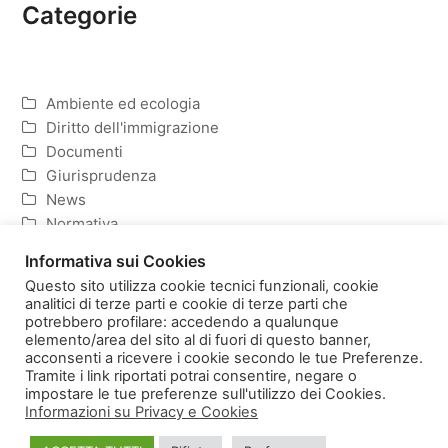
Categorie
Ambiente ed ecologia
Diritto dell'immigrazione
Documenti
Giurisprudenza
News
Normativa
Politica ed Economia
Informativa sui Cookies
Questo sito utilizza cookie tecnici funzionali, cookie
analitici di terze parti e cookie di terze parti che
potrebbero profilare: accedendo a qualunque
elemento/area del sito al di fuori di questo banner,
Homepage
Copyright
acconsenti a ricevere i cookie secondo le tue Preferenze.
Informativa sulla Privacy e Cookies
Tramite i link riportati potrai consentire, negare o
impostare le tue preferenze sull'utilizzo dei Cookies.
Informazioni su Privacy e Cookies