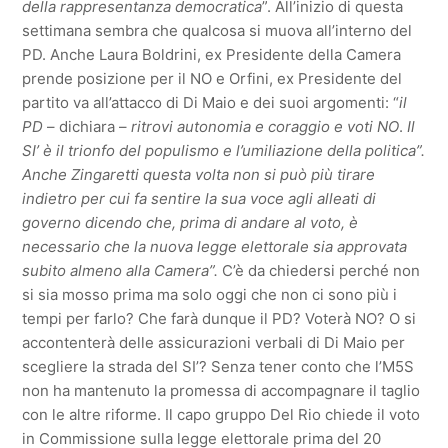
della rappresentanza democratica
”. All’inizio di questa
settimana sembra che qualcosa si muova all’interno del
PD. Anche Laura Boldrini, ex Presidente della Camera
prende posizione per il NO e Orfini, ex Presidente del
partito va all’attacco di Di Maio e dei suoi argomenti: “
il
PD
– dichiara –
ritrovi autonomia
e coraggio e voti NO
.
Il
SI’
è il trionfo del populismo e l’umiliazione della politica”.
Anche Zingaretti questa volta non si può più tirare
indietro per cui fa sentire la sua voce agli alleati di
governo dicendo che, prima di andare al voto, è
necessario che la nuova legge elettorale sia approvata
subito almeno alla Camera”.
C’è da chiedersi perché non
si sia mosso prima ma solo oggi che non ci sono più i
tempi per farlo? Che farà dunque il PD? Voterà NO? O si
accontenterà delle assicurazioni verbali di Di Maio per
scegliere la strada del SI’? Senza tener conto che l’M5S
non ha mantenuto la promessa di accompagnare il taglio
con le altre riforme. Il capo gruppo Del Rio chiede il voto
in Commissione sulla legge elettorale prima del 20