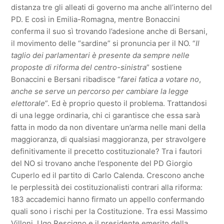
distanza tre gli alleati di governo ma anche all’interno del
PD. E così in Emilia-Romagna, mentre Bonaccini
conferma il suo sì trovando l’adesione anche di Bersani,
il movimento delle “sardine” si pronuncia per il NO. “
Il
taglio dei parlamentari è presente da sempre nelle
proposte di riforma del centro-sinistra
” sostiene
Bonaccini e Bersani ribadisce “
farei fatica a votare no
,
anche se serve un percorso per cambiare la legge
elettorale
”. Ed è proprio questo il problema. Trattandosi
di una legge ordinaria, chi ci garantisce che essa sarà
fatta in modo da non diventare un’arma nelle mani della
maggioranza, di qualsiasi maggioranza, per stravolgere
definitivamente il precetto costituzionale? Tra i fautori
del NO si trovano anche l’esponente del PD Giorgio
Cuperlo ed il partito di Carlo Calenda. Crescono anche
le perplessità dei costituzionalisti contrari alla riforma:
183 accademici hanno firmato un appello confermando
quali sono i rischi per la Costituzione. Tra essi Massimo
Villoni, Ugo Rescigno e il presidente emerito della