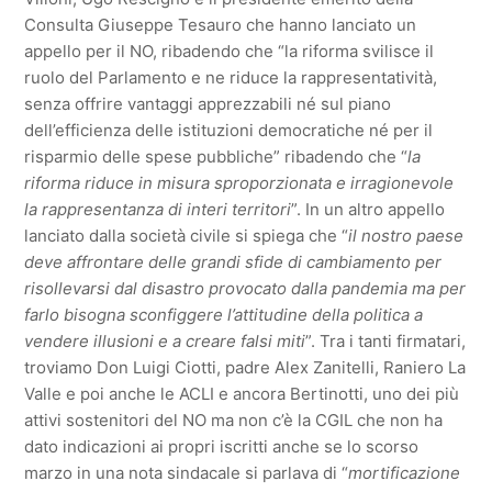
Consulta Giuseppe Tesauro che hanno lanciato un
appello per il NO, ribadendo che “la riforma svilisce il
ruolo del Parlamento e ne riduce la rappresentatività,
senza offrire vantaggi apprezzabili né sul piano
dell’efficienza delle istituzioni democratiche né per il
risparmio delle spese pubbliche” ribadendo che “
la
riforma riduce in misura sproporzionata e irragionevole
la rappresentanza di interi territori
”. In un altro appello
lanciato dalla società civile si spiega che “
il nostro paese
deve affrontare delle grandi sfide di cambiamento per
risollevarsi dal disastro provocato dalla pandemia ma per
farlo bisogna sconfiggere l’attitudine della politica a
vendere illusioni e a creare falsi miti
”. Tra i tanti firmatari,
troviamo Don Luigi Ciotti, padre Alex Zanitelli, Raniero La
Valle e poi anche le ACLI e ancora Bertinotti, uno dei più
attivi sostenitori del NO ma non c’è la CGIL che non ha
dato indicazioni ai propri iscritti anche se lo scorso
marzo in una nota sindacale si parlava di “
mortificazione