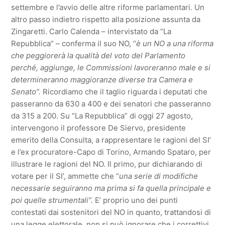
settembre e l’avvio delle altre riforme parlamentari. Un
altro passo indietro rispetto alla posizione assunta da
Zingaretti. Carlo Calenda – intervistato da “La
Repubblica” – conferma il suo NO, “
è un NO a una riforma
che peggiorerà la qualità del voto del Parlamento
perché, aggiunge, le Commissioni lavoreranno male e si
determineranno maggioranze diverse tra Camera e
Senato”.
Ricordiamo che il taglio riguarda i deputati che
passeranno da 630 a 400 e dei senatori che passeranno
da 315 a 200. Su “La Repubblica” di oggi 27 agosto,
intervengono il professore De Siervo, presidente
emerito della Consulta, a rappresentare le ragioni del SI’
e l’ex procuratore-Capo di Torino, Armando Spataro, per
illustrare le ragioni del NO. Il primo, pur dichiarando di
votare per il SI’, ammette che “
una serie di modifiche
necessarie seguiranno ma prima si fa quella principale e
poi quelle strumentali”.
E’ proprio uno dei punti
contestati dai sostenitori del NO in quanto, trattandosi di
una legge elettorale, non si può ignorare che i correttivi