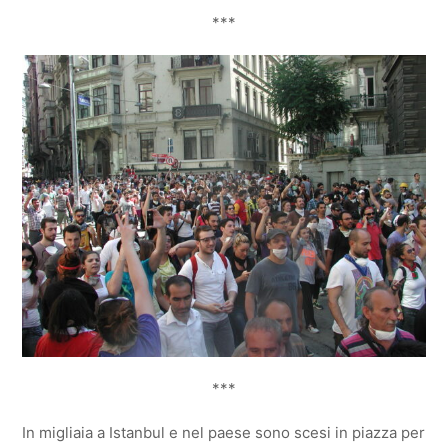
***
***
In migliaia a Istanbul e nel paese sono scesi in piazza per