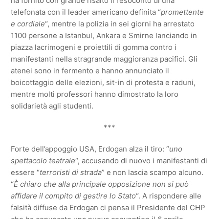
ha fornito con grande risalto il resoconto di una
telefonata con il leader americano definita “
promettente
e cordiale
“, mentre la polizia in sei giorni ha arrestato
1100 persone a Istanbul, Ankara e Smirne lanciando in
piazza lacrimogeni e proiettili di gomma contro i
manifestanti nella stragrande maggioranza pacifici. Gli
atenei sono in fermento e hanno annunciato il
boicottaggio delle elezioni, sit-in di protesta e raduni,
mentre molti professori hanno dimostrato la loro
solidarietà agli studenti.
***
Forte dell’appoggio USA, Erdogan alza il tiro: “
uno
spettacolo teatrale
“, accusando di nuovo i manifestanti di
essere “
terroristi di strada
” e non lascia scampo alcuno.
“
È chiaro che alla principale opposizione non si può
affidare il compito di gestire lo Stato
“. A rispondere alle
falsità diffuse da Erdogan ci pensa il Presidente del CHP