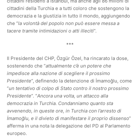
cittadini residenti a Istanbul, ma anche agli 86 milioni di
cittadini della Turchia e a tutti coloro che sostengono la
democrazia e la giustizia in tutto il mondo, aggiungendo
che “
la volontà del popolo non può essere messa a
tacere tramite intimidazioni o atti illeciti
“.
***
Il Presidente del CHP, Özgür Özel, ha rincarato la dose,
sostenendo che “
attualmente c’è un potere che
impedisce alla nazione di scegliere il prossimo
Presidente
“, definendo la detenzione di İmamoğlu, come
“
un tentativo di colpo di Stato contro il nostro prossimo
Presidente
“. “
Ancora una volta, un attacco alla
democrazia in Turchia. Condanniamo quanto sta
avvenendo, in queste ore, in Turchia con l’arresto di
İmamoğlu, e il divieto di manifestare il proprio dissenso
”
afferma in una nota la delegazione del PD al Parlamento
europeo.