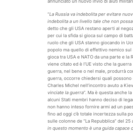
annunciato un nuovo invio di aiuti militar
“
La Russia va indebolita per evitare nuov
indebolita a un livello tale che non poss
detto che gli USA restano aperti al negoz
per cui la sfida si gioca sul campo di bat
ruolo che gli USA stanno giocando in Ucr
popolo ma quello di effettivo nemico sul 
gioca tra USA e NATO da una parte e la Rus
viene citato ed è l’UE visto che la guerr
guerra, nel bene o nel male, produrrà c
guerra, occorre chiedersi quali possono es
Charles Michel nell’incontro avuto a Kiev
vinciate la guerra
”. Ma è questa anche la 
alcuni Stati membri hanno deciso di legars
non hanno inteso fornire armi ad un paes
fino ad oggi c’è totale incertezza sulla 
sulle colonne de “La Repubblica” del 25 a
in questo momento è una guida capace d