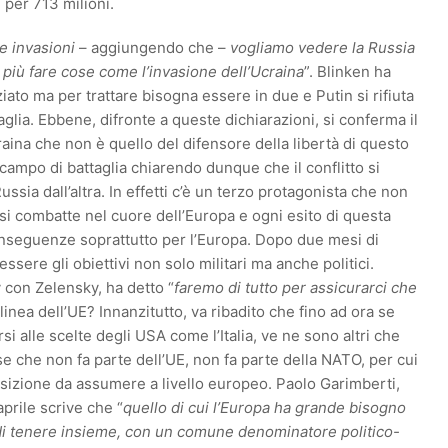
i per 713 milioni.
e invasioni
– aggiungendo che –
vogliamo vedere la Russia
a più fare cose come l’invasione dell’Ucraina
”. Blinken ha
iato ma per trattare bisogna essere in due e Putin si rifiuta
taglia. Ebbene, difronte a queste dichiarazioni, si conferma il
aina che non è quello del difensore della libertà di questo
campo di battaglia chiarendo dunque che il conflitto si
sia dall’altra. In effetti c’è un terzo protagonista che non
a si combatte nel cuore dell’Europa e ogni esito di questa
onseguenze soprattutto per l’Europa. Dopo due mesi di
sere gli obiettivi non solo militari ma anche politici.
 con Zelensky, ha detto “
faremo di tutto per assicurarci che
linea dell’UE? Innanzitutto, va ribadito che fino ad ora se
i alle scelte degli USA come l’Italia, ve ne sono altri che
e che non fa parte dell’UE, non fa parte della NATO, per cui
posizione da assumere a livello europeo. Paolo Garimberti,
prile scrive che “
quello di cui l’Europa ha grande bisogno
i tenere insieme, con un comune denominatore politico-