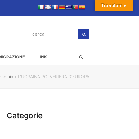
Translate »
cerca
Cerca
MMIGRAZIONE
LINK
conomia
»
L’UCRAINA POLVERIERA D’EUROPA
Categorie