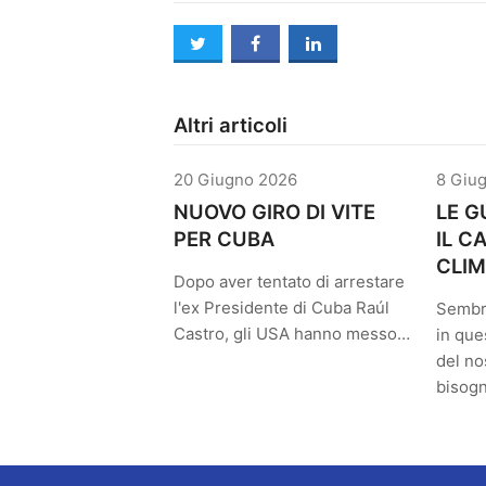
twitter
facebook
linkedin
Altri articoli
20 Giugno 2026
8 Giu
NUOVO GIRO DI VITE
LE G
PER CUBA
IL 
CLIM
Dopo aver tentato di arrestare
l'ex Presidente di Cuba Raúl
Sembr
Castro, gli USA hanno messo…
in que
del no
bisog