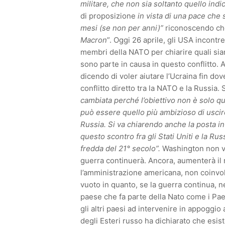
militare, che non sia soltanto quello indic
di proposizione
in vista di una pace che 
mesi (se non per anni)”
riconoscendo ch
Macron
”. Oggi 26 aprile, gli USA incontr
membri della NATO per chiarire quali sian
sono parte in causa in questo conflitto. A
dicendo di voler aiutare l’Ucraina fin dov
conflitto diretto tra la NATO e la Russi
cambiata perché l’obiettivo non è solo qu
può essere quello più ambizioso di uscire
Russia. Si va chiarendo anche la posta in
questo scontro fra gli Stati Uniti e la Russ
fredda del 21° secolo”.
Washington non ve
guerra continuerà. Ancora, aumenterà il 
l’amministrazione americana, non coinvo
vuoto in quanto, se la guerra continua, 
paese che fa parte della Nato come i Paes
gli altri paesi ad intervenire in appoggio
degli Esteri russo ha dichiarato che esist