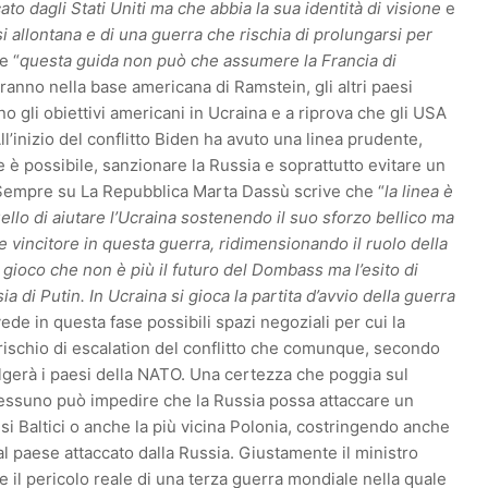
ato dagli Stati Uniti ma che abbia la sua identità di visione
e
si allontana e di una guerra che rischia di prolungarsi per
e “
questa guida non può che assumere la Francia di
eranno nella base americana di Ramstein, gli altri paesi
o gli obiettivi americani in Ucraina e a riprova che gli USA
ll’inizio del conflitto Biden ha avuto una linea prudente,
e è possibile, sanzionare la Russia e soprattutto evitare un
a. Sempre su La Repubblica Marta Dassù scrive che “
la linea è
ello di aiutare l’Ucraina sostenendo il suo sforzo bellico ma
 vincitore in questa guerra, ridimensionando il ruolo della
 gioco che non è più il futuro del Dombass ma l’esito di
ia di Putin. In Ucraina si gioca la partita d’avvio della guerra
de in questa fase possibili spazi negoziali per cui la
rischio di escalation del conflitto che comunque, secondo
lgerà i paesi della NATO. Una certezza che poggia sul
nessuno può impedire che la Russia possa attaccare un
i Baltici o anche la più vicina Polonia, costringendo anche
 al paese attaccato dalla Russia. Giustamente il ministro
e il pericolo reale di una terza guerra mondiale nella quale