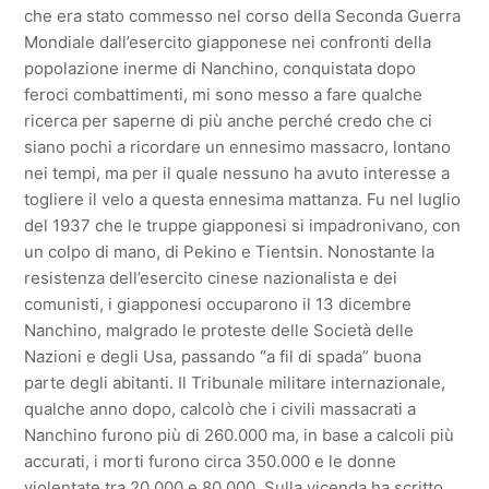
che era stato commesso nel corso della Seconda Guerra
Mondiale dall’esercito giapponese nei confronti della
popolazione inerme di Nanchino, conquistata dopo
feroci combattimenti, mi sono messo a fare qualche
ricerca per saperne di più anche perché credo che ci
siano pochi a ricordare un ennesimo massacro, lontano
nei tempi, ma per il quale nessuno ha avuto interesse a
togliere il velo a questa ennesima mattanza. Fu nel luglio
del 1937 che le truppe giapponesi si impadronivano, con
un colpo di mano, di Pekino e Tientsin. Nonostante la
resistenza dell’esercito cinese nazionalista e dei
comunisti, i giapponesi occuparono il 13 dicembre
Nanchino, malgrado le proteste delle Società delle
Nazioni e degli Usa, passando “a fil di spada” buona
parte degli abitanti. Il Tribunale militare internazionale,
qualche anno dopo, calcolò che i civili massacrati a
Nanchino furono più di 260.000 ma, in base a calcoli più
accurati, i morti furono circa 350.000 e le donne
violentate tra 20.000 e 80.000. Sulla vicenda ha scritto