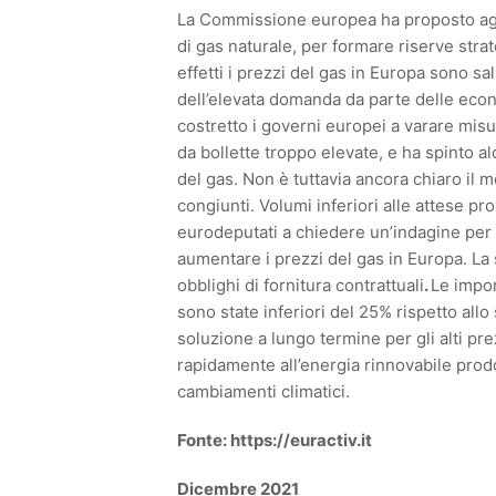
La Commissione europea ha proposto agli
di gas naturale, per formare riserve strat
effetti i prezzi del gas in Europa sono sali
dell’elevata domanda da parte delle eco
costretto i governi europei a varare misu
da bollette troppo elevate, e ha spinto 
del gas. Non è tuttavia ancora chiaro il m
congiunti. Volumi inferiori alle attese pr
eurodeputati a chiedere un’indagine per s
aumentare i prezzi del gas in Europa. La s
obblighi di fornitura contrattuali
.
Le impor
sono state inferiori del 25% rispetto all
soluzione a lungo termine per gli alti pre
rapidamente all’energia rinnovabile prodot
cambiamenti climatici.
Fonte: https://euractiv.it
Dicembre 2021