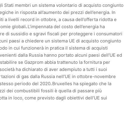
 Stati membri un sistema volontario di acquisto congiunto
egiche in risposta all’aumento dei prezzi dell’energia. In
ti a livelli record in ottobre, a causa dell’offerta ridotta e
nomie globali
.
L’impennata del costo dell’energia ha
re di sussidio e sgravi fiscali per proteggere i consumatori
alcuni paesi a chiedere un sistema UE di acquisto congiunto
odo in cui funzionerà in pratica il sistema di acquisti
ovenienti dalla Russia hanno portato alcuni paesi dell’UE ed
tabilire se Gazprom abbia trattenuto la fornitura per
ocietà ha dichiarato di aver adempiuto a tutti i suoi
tazioni di gas dalla Russia nell’UE in ottobre-novembre
o stesso periodo del 2020
.
Bruxelles ha spiegato che la
zzi dei combustibili fossili è quella di passare più
ta in loco, come previsto dagli obiettivi dell’UE sui