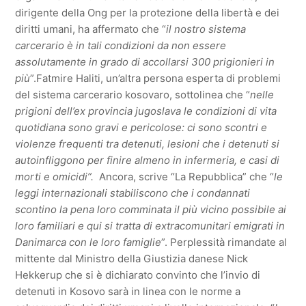
dirigente della Ong per la protezione della libertà e dei
diritti umani, ha affermato che “
il nostro sistema
carcerario è in tali condizioni da non essere
assolutamente in grado di accollarsi 300 prigionieri in
più
”.Fatmire Haliti, un’altra persona esperta di problemi
del sistema carcerario kosovaro, sottolinea che “
nelle
prigioni dell’ex provincia jugoslava le condizioni di vita
quotidiana sono gravi e pericolose: ci sono scontri e
violenze frequenti tra detenuti, lesioni che i detenuti si
autoinfliggono per finire almeno in infermeria, e casi di
morti e omicidi”.
Ancora, scrive “La Repubblica” che “
le
leggi internazionali stabiliscono che i condannati
scontino la pena loro comminata il più vicino possibile ai
loro familiari e qui si tratta di extracomunitari emigrati in
Danimarca con le loro famiglie
”. Perplessità rimandate al
mittente dal Ministro della Giustizia danese Nick
Hekkerup che si è dichiarato convinto che l’invio di
detenuti in Kosovo sarà in linea con le norme a