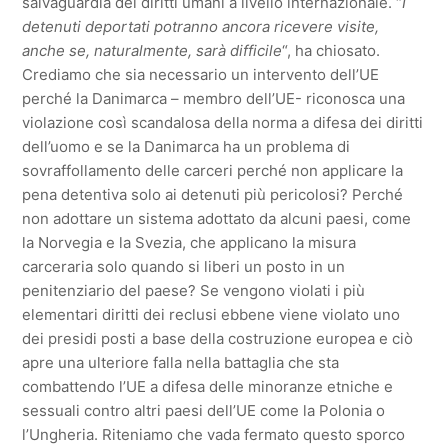
salvaguardia dei diritti umani a livello internazionale. “
I
detenuti deportati potranno ancora ricevere visite,
anche se, naturalmente, sarà difficile
“, ha chiosato.
Crediamo che sia necessario un intervento dell’UE
perché la Danimarca – membro dell’UE- riconosca una
violazione così scandalosa della norma a difesa dei diritti
dell’uomo e se la Danimarca ha un problema di
sovraffollamento delle carceri perché non applicare la
pena detentiva solo ai detenuti più pericolosi? Perché
non adottare un sistema adottato da alcuni paesi, come
la Norvegia e la Svezia, che applicano la misura
carceraria solo quando si liberi un posto in un
penitenziario del paese? Se vengono violati i più
elementari diritti dei reclusi ebbene viene violato uno
dei presidi posti a base della costruzione europea e ciò
apre una ulteriore falla nella battaglia che sta
combattendo l’UE a difesa delle minoranze etniche e
sessuali contro altri paesi dell’UE come la Polonia o
l’Ungheria. Riteniamo che vada fermato questo sporco