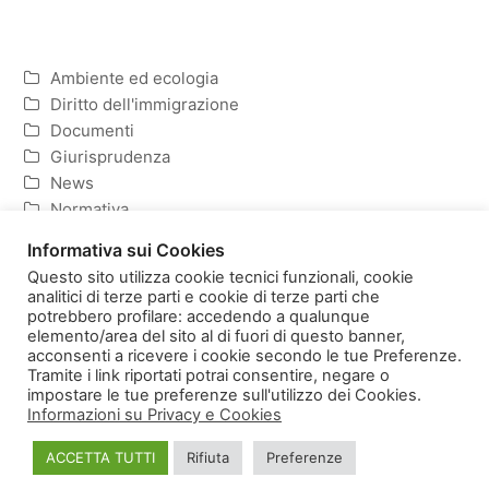
Ambiente ed ecologia
Diritto dell'immigrazione
Documenti
Giurisprudenza
News
Normativa
Politica ed Economia
Informativa sui Cookies
Questo sito utilizza cookie tecnici funzionali, cookie
analitici di terze parti e cookie di terze parti che
potrebbero profilare: accedendo a qualunque
elemento/area del sito al di fuori di questo banner,
Homepage
Copyright
acconsenti a ricevere i cookie secondo le tue Preferenze.
Informativa sulla Privacy e Cookies
Tramite i link riportati potrai consentire, negare o
impostare le tue preferenze sull'utilizzo dei Cookies.
Informazioni su Privacy e Cookies
ACCETTA TUTTI
Rifiuta
Preferenze