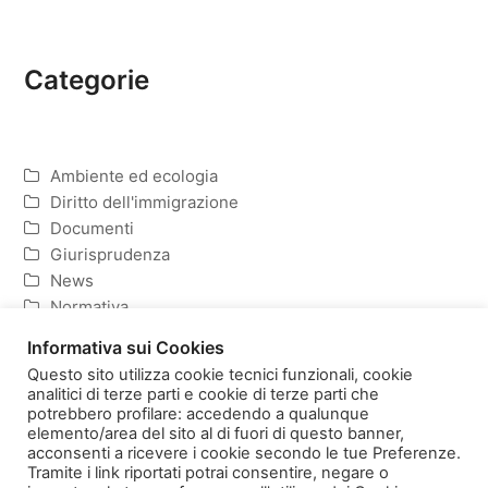
Categorie
Ambiente ed ecologia
Diritto dell'immigrazione
Documenti
Giurisprudenza
News
Normativa
Politica ed Economia
Informativa sui Cookies
Questo sito utilizza cookie tecnici funzionali, cookie
analitici di terze parti e cookie di terze parti che
potrebbero profilare: accedendo a qualunque
elemento/area del sito al di fuori di questo banner,
Homepage
Copyright
acconsenti a ricevere i cookie secondo le tue Preferenze.
Informativa sulla Privacy e Cookies
Tramite i link riportati potrai consentire, negare o