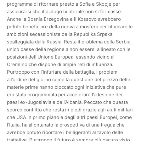
programma di ritornare presto a Sofia e Skopje per
assicurarsi che il dialogo bilaterale non si fermasse.
Anche la Bosnia Erzegovina e il Kossovo avrebbero
potuto beneficiare della nuova atmosfera per bloccare le
ambizioni secessioniste della Republika Srpska
spalleggiata dalla Russia. Resta il problema della Serbia,
unico paese della regione a non essersi allineato con le
posizioni dell’Unione Europea, essendo vicino al
Cremlino che dispone di ampie reti di influenza.
Purtroppo con l’infuriare della battaglia, i problemi
all’ordine del giorno come la questione del prezzo delle
materie prime hanno bloccato ogni iniziativa che pure
era stata programmata per accelerare l’adesione dei
paesi ex-Jugoslavia e dell’Albania. Peccato che questa
sporco conflitto che resta in piedi grazie agli aiuti militari
che USA in primo piano e degli altri paesi Europei, come
l’Italia, ha allontanato la prospettiva di una tregua che
avrebbe potuto riportare i belligeranti al tavolo delle
trattative. Purtroppo il futuro è sempre più oscuro visto