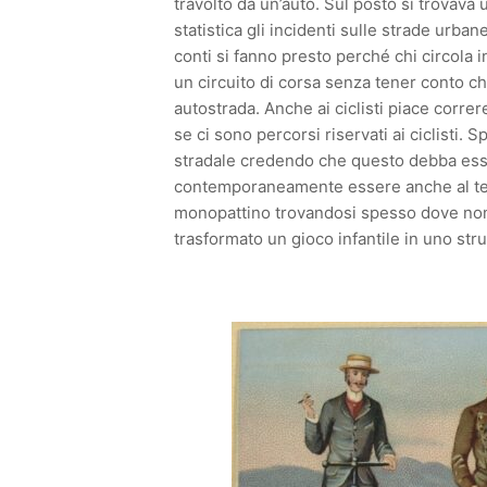
travolto da un’auto. Sul posto si trovav
statistica gli incidenti sulle strade urba
conti si fanno presto perché chi circola i
un circuito di corsa senza tener conto che g
autostrada. Anche ai ciclisti piace corre
se ci sono percorsi riservati ai ciclisti.
stradale credendo che questo debba esser
contemporaneamente essere anche al tele
monopattino trovandosi spesso dove non
trasformato un gioco infantile in uno st