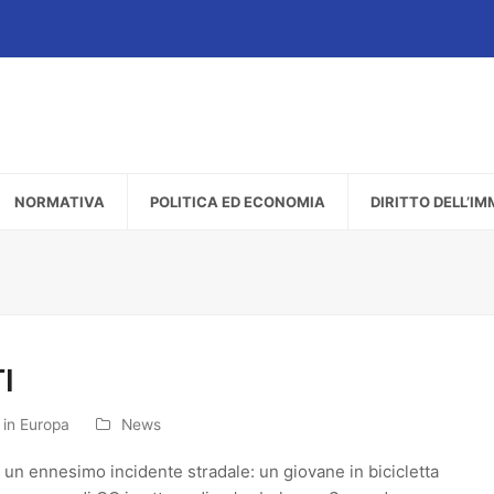
NORMATIVA
POLITICA ED ECONOMIA
DIRITTO DELL’I
I
 in Europa
News
un ennesimo incidente stradale: un giovane in bicicletta