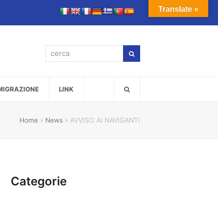
Translate »
cerca
Cerca
MMIGRAZIONE
LINK
Home
»
News
»
AVVISO AI NAVIGANTI
Categorie