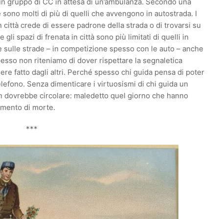
a un gruppo di CC in attesa di un’ambulanza. Secondo una
ne sono molti di più di quelli che avvengono in autostrada. I
n città crede di essere padrone della strada o di trovarsi su
li spazi di frenata in città sono più limitati di quelli in
re sulle strade – in competizione spesso con le auto – anche
 Spesso non riteniamo di dover rispettare la segnaletica
e fatto dagli altri. Perché spesso chi guida pensa di poter
fono. Senza dimenticare i virtuosismi di chi guida un
 dovrebbe circolare: maledetto quel giorno che hanno
rumento di morte.
***