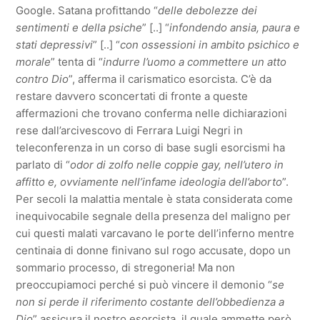
Google. Satana profittando “
delle debolezze dei
sentimenti e della psiche
” [..] “
infondendo ansia
, paura e
stati depressivi
” [..] “
con ossessioni in ambito psichico e
morale
” tenta di “
indurre l’uomo a commettere un atto
contro Dio
”, afferma il carismatico esorcista. C’è da
restare davvero sconcertati di fronte a queste
affermazioni che trovano conferma nelle dichiarazioni
rese dall’arcivescovo di Ferrara Luigi Negri in
teleconferenza in un corso di base sugli esorcismi ha
parlato di “
odor di zolfo nelle coppie gay, nell’utero in
affitto e, ovviamente nell’infame ideologia dell’aborto
”.
Per secoli la malattia mentale è stata considerata come
inequivocabile segnale della presenza del maligno per
cui questi malati varcavano le porte dell’inferno mentre
centinaia di donne finivano sul rogo accusate, dopo un
sommario processo, di stregoneria! Ma non
preoccupiamoci perché si può vincere il demonio “
se
non si perde il riferimento costante dell’obbedienza a
Dio
” assicura il nostro esorcista, il quale ammette però