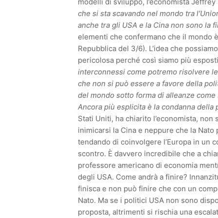
modelli di sviluppo, l’economista Jeffre
che si sta scavando nel mondo tra l’Union
anche tra gli USA e la Cina non sono la f
elementi che confermano che il mondo è 
Repubblica del 3/6). L’idea che possiamo 
pericolosa perché così siamo più esposti al
interconnessi come potremo risolvere le
che non si può essere a favore della polit
del mondo sotto forma di alleanze come la
Ancora più esplicita è la condanna della 
Stati Uniti, ha chiarito l’economista, non
inimicarsi la Cina e neppure che la Nato 
tendando di coinvolgere l’Europa in un con
scontro. È davvero incredibile che a chi
professore americano di economia mentre
degli USA. Come andrà a finire? Innanzit
finisca e non può finire che con un comp
Nato. Ma se i politici USA non sono dispo
proposta, altrimenti si rischia una escala