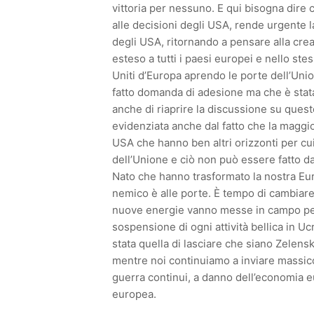
vittoria per nessuno. E qui bisogna dire 
alle decisioni degli USA, rende urgente la
degli USA, ritornando a pensare alla cre
esteso a tutti i paesi europei e nello ste
Uniti d’Europa aprendo le porte dell’Uni
fatto domanda di adesione ma che è stata
anche di riaprire la discussione su ques
evidenziata anche dal fatto che la maggio
USA che hanno ben altri orizzonti per cui 
dell’Unione e ciò non può essere fatto dai
Nato che hanno trasformato la nostra Eur
nemico è alle porte. È tempo di cambiare 
nuove energie vanno messe in campo per 
sospensione di ogni attività bellica in U
stata quella di lasciare che siano Zelens
mentre noi continuiamo a inviare massicci
guerra continui, a danno dell’economia 
europea.