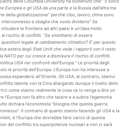
y Sachs della Columbia University ha sostenuto che: “
Il solco
e Europea e gli USA da una parte e la Russia dall’altra ma
ine della globalizzazione
” perché cibo, lavoro, clima sono
interconnesso e sbaglia che vuole dividerlo” (la
chiudere le frontiere ad altri paesi è un’idea molto
 rischio di conflitti. “
Se smettiamo di essere
 questioni legate al cambiamento climatico? E’ per questo
ica estera degli Stati Uniti che vede i rapporti con il resto
 NATO per cui cresce a dismisura il rischio di conflitti.
politica USA nei confronti dell’Europa.
” Le priorità degli
 solo le priorità dell’Europa. L’Europa non ha interesse a
possa espandersi all’Oriente. Gli USA, al contrario, stanno
flitto latente con la Cina allargando dunque il livello dello
arirci come stanno realmente le cose ce lo venga a dire un
 l’Europa non fa altro che tacere e a subire l’egemonia
utto dichiara l’economista “bisogna che questa guerra
romesso”. Il contrario di quanto stanno facendo gli USA e la
nibili, è l’Europa che dovrebbe farsi carico di questa
tion del conflitto tra superpotenze nucleari e non ci sarà