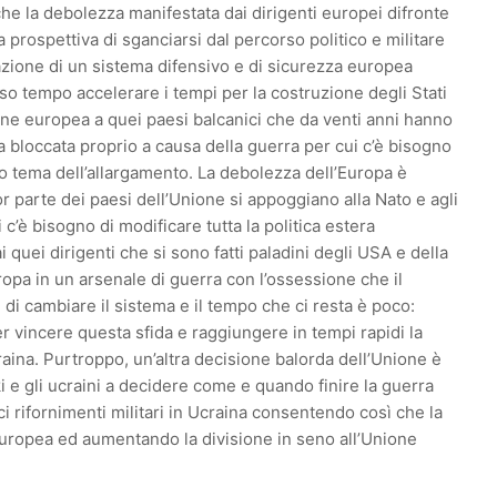
che la debolezza manifestata dai dirigenti europei difronte
 prospettiva di sganciarsi dal percorso politico e militare
azione di un sistema difensivo e di sicurezza europea
sso tempo accelerare i tempi per la costruzione degli Stati
one europea a quei paesi balcanici che da venti anni hanno
 bloccata proprio a causa della guerra per cui c’è bisogno
to tema dell’allargamento. La debolezza dell’Europa è
r parte dei paesi dell’Unione si appoggiano alla Nato e agli
c’è bisogno di modificare tutta la politica estera
 quei dirigenti che si sono fatti paladini degli USA e della
opa in un arsenale di guerra con l’ossessione che il
di cambiare il sistema e il tempo che ci resta è poco:
vincere questa sfida e raggiungere in tempi rapidi la
craina. Purtroppo, un’altra decisione balorda dell’Unione è
ki e gli ucraini a decidere come e quando finire la guerra
 rifornimenti militari in Ucraina consentendo così che la
europea ed aumentando la divisione in seno all’Unione