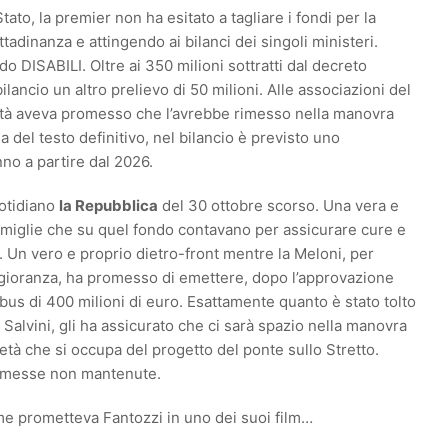
Stato, la premier non ha esitato a tagliare i fondi per la
tadinanza e attingendo ai bilanci dei singoli ministeri.
do DISABILI. Oltre ai 350 milioni sottratti dal decreto
ilancio un altro prelievo di 50 milioni. Alle associazioni del
bilità aveva promesso che l’avrebbe rimesso nella manovra
a del testo definitivo, nel bilancio è previsto uno
nno a partire dal 2026.
uotidiano
la Repubblica
del 30 ottobre scorso. Una vera e
o famiglie che su quel fondo contavano per assicurare cure e
. Un vero e proprio dietro-front mentre la Meloni, per
gioranza, ha promesso di emettere, dopo l’approvazione
bus di 400 milioni di euro. Esattamente quanto è stato tolto
on Salvini, gli ha assicurato che ci sarà spazio nella manovra
età che si occupa del progetto del ponte sullo Stretto.
romesse non mantenute.
me prometteva Fantozzi in uno dei suoi film…