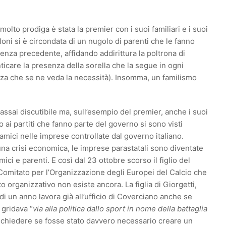
molto prodiga è stata la premier con i suoi familiari e i suoi
eloni si è circondata di un nugolo di parenti che le fanno
ienza precedente, affidando addirittura la poltrona di
icare la presenza della sorella che la segue in ogni
enza che se ne veda la necessità). Insomma, un familismo
è assai discutibile ma, sull’esempio del premier, anche i suoi
 ai partiti che fanno parte del governo si sono visti
ro amici nelle imprese controllate dal governo italiano.
una crisi economica, le imprese parastatali sono diventate
mici e parenti. E così dal 23 ottobre scorso il figlio del
 Comitato per l’Organizzazione degli Europei del Calcio che
to organizzativo non esiste ancora. La figlia di Giorgetti,
di un anno lavora già all’ufficio di Coverciano anche se
 gridava “
via alla politica dallo sport in nome della battaglia
a chiedere se fosse stato davvero necessario creare un