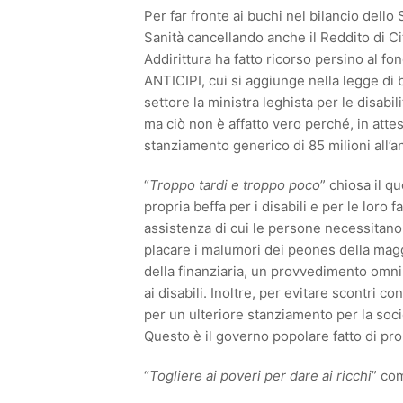
Per far fronte ai buchi nel bilancio dello 
Sanità cancellando anche il Reddito di Cit
Addirittura ha fatto ricorso persino al fon
ANTICIPI, cui si aggiunge nella legge di b
settore la ministra leghista per le disa
ma ciò non è affatto vero perché, in attes
stanziamento generico di 85 milioni all’a
“
Troppo tardi e troppo poco
” chiosa il q
propria beffa per i disabili e per le lor
assistenza di cui le persone necessitano
placare i malumori dei peones della mag
della finanziaria, un provvedimento omni
ai disabili. Inoltre, per evitare scontri c
per un ulteriore stanziamento per la soci
Questo è il governo popolare fatto di p
“
Togliere ai poveri per dare ai ricchi
” co