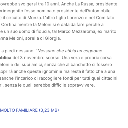
dovrebbe svolgersi tra 10 anni. Anche La Russa, presidente
io primogenito fosse nominato presidente dell’Automobile
 il circuito di Monza. L’altro figlio Lorenzo è nel Comitato
i Cortina mentre la Meloni si è data da fare perché a
se un suo uomo di fiducia, tal Marco Mezzaroma, ex marito
nna Meloni, sorella di Giorgia.
o a piedi nessuno. “
Nessuno che abbia un cognome
bblica
del 3 novembre scorso. Una vera e propria corsa
Meloni e dei suoi amici, senza che al banchetto ci fossero
to coprirà anche queste ignominie ma resta il fatto che a una
che l’incarico di raccogliere fondi per tutti quei cittadini
, senza le quali sarebbe difficile sopravvivere.
MOLTO FAMILIARE