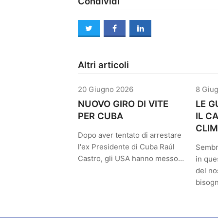
Condividi
twitter
facebook
linkedin
Altri articoli
20 Giugno 2026
8 Giu
NUOVO GIRO DI VITE
LE G
PER CUBA
IL 
CLIM
Dopo aver tentato di arrestare
l'ex Presidente di Cuba Raúl
Sembr
Castro, gli USA hanno messo…
in que
del no
bisog