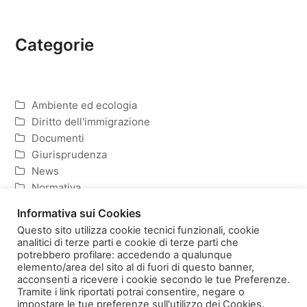
Categorie
Ambiente ed ecologia
Diritto dell'immigrazione
Documenti
Giurisprudenza
News
Normativa
Politica ed Economia
Informativa sui Cookies
Questo sito utilizza cookie tecnici funzionali, cookie
analitici di terze parti e cookie di terze parti che
potrebbero profilare: accedendo a qualunque
elemento/area del sito al di fuori di questo banner,
Homepage
Copyright
acconsenti a ricevere i cookie secondo le tue Preferenze.
Informativa sulla Privacy e Cookies
Tramite i link riportati potrai consentire, negare o
impostare le tue preferenze sull'utilizzo dei Cookies.