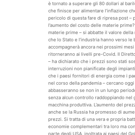
è tornato a superare gli 80 dollari al ba
che finisce per alimentare l’inflazione ch
pericolo di questa fare di ripresa post 
l’aumento del costo delle materie prime?
materie prime – si abbatte il valore dell
che lo Stato e l’industria hanno verso l
accompagnerà ancora nei prossimi mesi e
ritorneranno ai livelli pre-Covid. Il Dire
– ha dichiarato che i prezzi sono stati sos
interruzioni non pianificate degli impian
che i paesi fornitori di energia come i pa
nel corso della pandemia – cercano oggi 
abbasseranno se non in un lungo periodo. 
senza alcun controllo raddoppiando nel g
macchina produttiva. L’aumento del prezz
anche se la Russia ha promesso di aument
prezzi. Si tratta di una vera e propria bat
economie complementari tra loro ma conco
parte degli USA, inoltrata ai paesi del Gol