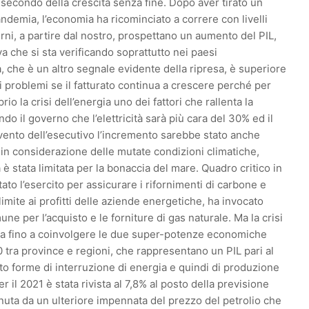
l secondo della crescita senza fine. Dopo aver tirato un
pandemia, l’economia ha ricominciato a correre con livelli
verni, a partire dal nostro, prospettano un aumento del PIL,
a che si sta verificando soprattutto nei paesi
tà, che è un altro segnale evidente della ripresa, è superiore
 problemi se il fatturato continua a crescere perché per
o la crisi dell’energia uno dei fattori che rallenta la
endo il governo che l’elettricità sarà più cara del 30% ed il
rvento dell’esecutivo l’incremento sarebbe stato anche
in considerazione delle mutate condizioni climatiche,
è stata limitata per la bonaccia del mare. Quadro critico in
tato l’esercito per assicurare i rifornimenti di carbone e
mite ai profitti delle aziende energetiche, ha invocato
ne per l’acquisto e le forniture di gas naturale. Ma la crisi
rgata fino a coinvolgere le due super-potenze economiche
tra province e regioni, che rappresentano un PIL pari al
o forme di interruzione di energia e quindi di produzione
er il 2021 è stata rivista al 7,8% al posto della previsione
nuta da un ulteriore impennata del prezzo del petrolio che