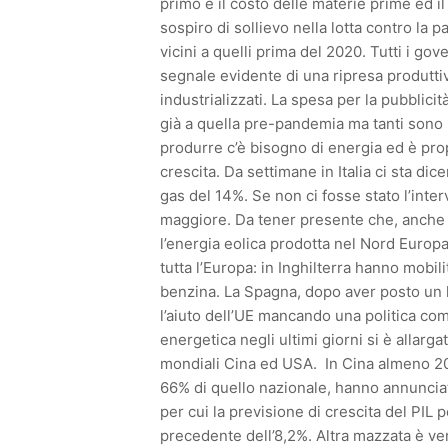
primo è il costo delle materie prime ed i
sospiro di sollievo nella lotta contro la 
vicini a quelli prima del 2020. Tutti i go
segnale evidente di una ripresa produttiv
industrializzati. La spesa per la pubblici
già a quella pre-pandemia ma tanti sono i
produrre c’è bisogno di energia ed è propri
crescita. Da settimane in Italia ci sta dic
gas del 14%. Se non ci fosse stato l’inte
maggiore. Da tener presente che, anche 
l’energia eolica prodotta nel Nord Europa 
tutta l’Europa: in Inghilterra hanno mobili
benzina. La Spagna, dopo aver posto un li
l’aiuto dell’UE mancando una politica comu
energetica negli ultimi giorni si è alla
mondiali Cina ed USA. In Cina almeno 20 
66% di quello nazionale, hanno annunciat
per cui la previsione di crescita del PIL p
precedente dell’8,2%. Altra mazzata è ve