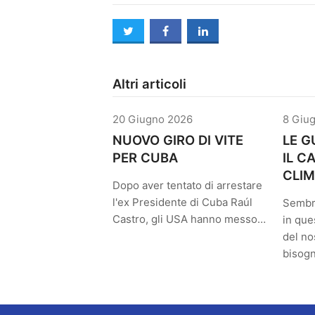
twitter
facebook
linkedin
Altri articoli
20 Giugno 2026
8 Giu
NUOVO GIRO DI VITE
LE G
PER CUBA
IL 
CLIM
Dopo aver tentato di arrestare
l'ex Presidente di Cuba Raúl
Sembr
Castro, gli USA hanno messo…
in que
del no
bisog