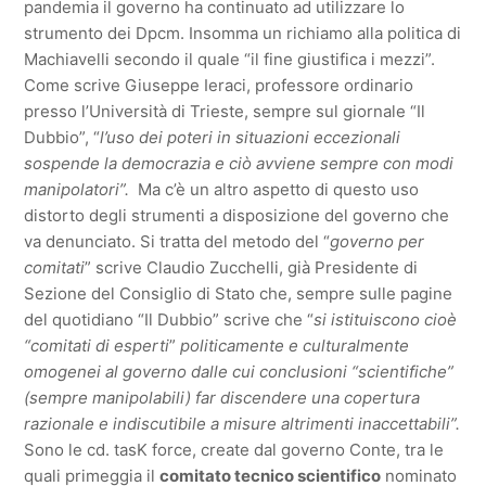
pandemia il governo ha continuato ad utilizzare lo
strumento dei Dpcm. Insomma un richiamo alla politica di
Machiavelli secondo il quale “il fine giustifica i mezzi”.
Come scrive Giuseppe Ieraci, professore ordinario
presso l’Università di Trieste, sempre sul giornale “Il
Dubbio”, “
l’uso dei poteri in situazioni eccezionali
sospende la democrazia e ciò avviene sempre con modi
manipolatori”.
Ma c’è un altro aspetto di questo uso
distorto degli strumenti a disposizione del governo che
va denunciato. Si tratta del metodo del “
governo per
comitati
” scrive Claudio Zucchelli, già Presidente di
Sezione del Consiglio di Stato che, sempre sulle pagine
del quotidiano “Il Dubbio” scrive che “
si istituiscono cioè
“comitati di esperti
”
politicamente e culturalmente
omogenei al governo
dalle cui conclusioni “scientifiche”
(sempre manipolabili) far discendere una copertura
razionale e indiscutibile a misure altrimenti inaccettabili”.
Sono le cd. tasK force, create dal governo Conte, tra le
quali primeggia il
comitato tecnico scientifico
nominato