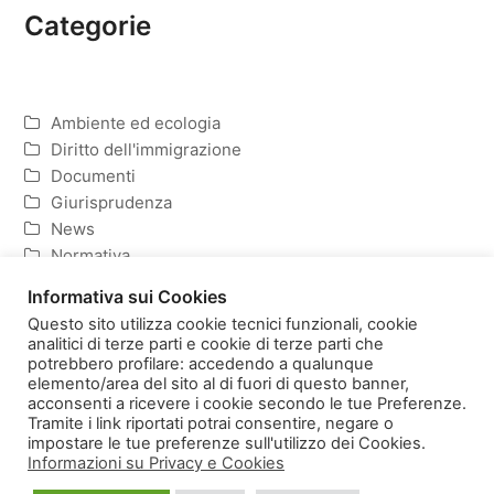
Categorie
Ambiente ed ecologia
Diritto dell'immigrazione
Documenti
Giurisprudenza
News
Normativa
Politica ed Economia
Informativa sui Cookies
Questo sito utilizza cookie tecnici funzionali, cookie
analitici di terze parti e cookie di terze parti che
potrebbero profilare: accedendo a qualunque
elemento/area del sito al di fuori di questo banner,
Homepage
Copyright
acconsenti a ricevere i cookie secondo le tue Preferenze.
Informativa sulla Privacy e Cookies
Tramite i link riportati potrai consentire, negare o
impostare le tue preferenze sull'utilizzo dei Cookies.
Informazioni su Privacy e Cookies