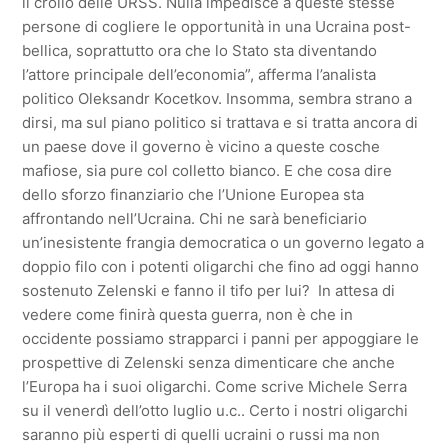
il crollo delle URSS. Nulla impedisce a queste stesse
persone di cogliere le opportunità in una Ucraina post-
bellica, soprattutto ora che lo Stato sta diventando
l’attore principale dell’economia”, afferma l’analista
politico Oleksandr Kocetkov. Insomma, sembra strano a
dirsi, ma sul piano politico si trattava e si tratta ancora di
un paese dove il governo è vicino a queste cosche
mafiose, sia pure col colletto bianco. E che cosa dire
dello sforzo finanziario che l’Unione Europea sta
affrontando nell’Ucraina. Chi ne sarà beneficiario
un’inesistente frangia democratica o un governo legato a
doppio filo con i potenti oligarchi che fino ad oggi hanno
sostenuto Zelenski e fanno il tifo per lui? In attesa di
vedere come finirà questa guerra, non è che in
occidente possiamo strapparci i panni per appoggiare le
prospettive di Zelenski senza dimenticare che anche
l’Europa ha i suoi oligarchi. Come scrive Michele Serra
su il venerdì dell’otto luglio u.c.. Certo i nostri oligarchi
saranno più esperti di quelli ucraini o russi ma non