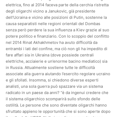
elettrica, fino al 2014 faceva parte della cerchia ristretta
degli oligarchi vicino a Janukovic, già presidente
dell’Ucraina e vicino alle posizioni di Putin, sostenne la
causa separatisti nelle regioni orientali del Dombas
senza però perdere la sua influenza a Kiev grazie al suo
potere politico e finanziario. Con lo scoppio del conflitto
nel 2014 Rinat Akhakhmetov ha avuto difficoltà da
entrambi i lati del confine, ma ciò non gli ha impedito di
fare affari sia in Ukraina (dove possiede centrali
elettriche, acciaierie e un’enorme bacino mediatico) sia
in Russia. Attualmente sostiene tutte le difficoltà
associate alla guerra aiutando l’esercito regolare ucraino
e gli sfollati. Insomma, si chiedono diverse esperti
analisti, una sola guerra può spazzare via un sistema
radicato in un paese da anni? “è da ingenui credere che
il sistema oligarchico scomparirà sullo sfondo delle
ostilità. Le persone che sono diventate oligarchi hanno
sfruttato appieno le opportunità che si sono aperte dopo