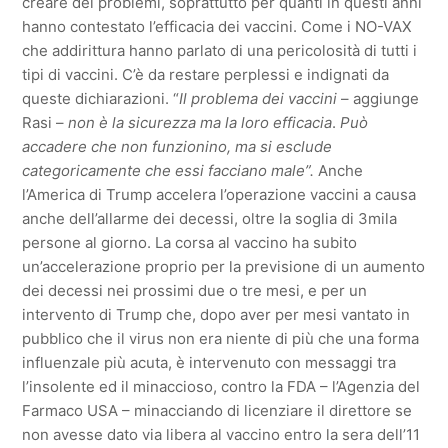
creare dei problemi, soprattutto per quanti in questi anni
hanno contestato l’efficacia dei vaccini. Come i NO-VAX
che addirittura hanno parlato di una pericolosità di tutti i
tipi di vaccini. C’è da restare perplessi e indignati da
queste dichiarazioni. “
Il problema dei vaccini
– aggiunge
Rasi –
non è la sicurezza ma la loro efficacia
.
Può
accadere che non funzionino, ma si esclude
categoricamente che essi facciano male”.
Anche
l’America di Trump accelera l’operazione vaccini a causa
anche dell’allarme dei decessi, oltre la soglia di 3mila
persone al giorno. La corsa al vaccino ha subito
un’accelerazione proprio per la previsione di un aumento
dei decessi nei prossimi due o tre mesi, e per un
intervento di Trump che, dopo aver per mesi vantato in
pubblico che il virus non era niente di più che una forma
influenzale più acuta, è intervenuto con messaggi tra
l’insolente ed il minaccioso, contro la FDA – l’Agenzia del
Farmaco USA – minacciando di licenziare il direttore se
non avesse dato via libera al vaccino entro la sera dell’11