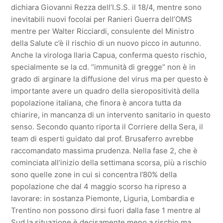
dichiara Giovanni Rezza dell’I.S.S. il 18/4, mentre sono
inevitabili nuovi focolai per Ranieri Guerra dell’OMS
mentre per Walter Ricciardi, consulente del Ministro
della Salute c’è il rischio di un nuovo picco in autunno.
Anche la virologa Ilaria Capua, conferma questo rischio,
specialmente se la cd. “immunità di gregge” non è in
grado di arginare la diffusione del virus ma per questo è
importante avere un quadro della sieropositività della
popolazione italiana, che finora è ancora tutta da
chiarire, in mancanza di un intervento sanitario in questo
senso. Secondo quanto riporta il Corriere della Sera, il
team di esperti guidato dal prof. Brusaferro avrebbe
raccomandato massima prudenza. Nella fase 2, che è
cominciata all’inizio della settimana scorsa, più a rischio
sono quelle zone in cui si concentra l’80% della
popolazione che dal 4 maggio scorso ha ripreso a
lavorare: in sostanza Piemonte, Liguria, Lombardia e
Trentino non possono dirsi fuori dalla fase 1 mentre al
Sud la situazione è decisamente meno a rischio ma