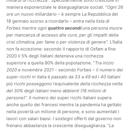
miliardi di ricchezza”.
Specularmente sono cresciute in
maniera esponenziale le diseguaglianze sociali. “
Ogni 26
ore un nuovo miliardario –
è sempre La Repubblica del
18 gennaio scorso a ricordarlo –
entra nella lista di
Forbes mentre ogni
quattro secondi
una persona muore
per mancanza di accesso alle cure, per gli impatti della
crisi climatica, per fame o per violenza di genere”.
L’Italia
non fa eccezione: secondo il rapporto di Oxfam a fine
2020 il 5% degli italiani deteneva una ricchezza
superiore a quella 80% della popolazione. “
Tra inizio
2020 e novembre 2021
– secondo Forbes –
il numero dei
super ricchi in Italia è passato da 33 a 49 ed i 40 italiani
più ricchi posseggono l’equivalente della ricchezza netta
del 30% degli
italiani meno abbienti (18 milioni di
persone)”
. Il numero dei super ricchi italiani supera
anche quello dei francesi mentre la pandemia ha gettato
nella povertà un milione di persone, e sono aumentati i
lavori con salari bassi. I sostegni offerti dal governo non
frenano abbastanza la crescente diseguaglianza. “
La