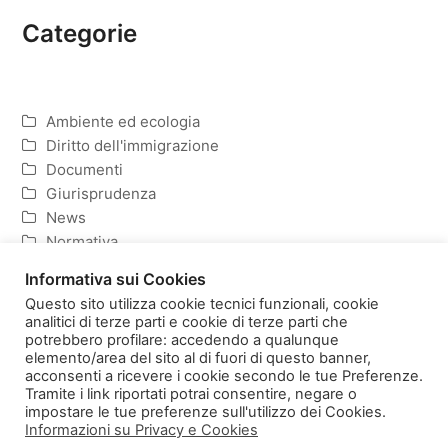
Categorie
Ambiente ed ecologia
Diritto dell'immigrazione
Documenti
Giurisprudenza
News
Normativa
Politica ed Economia
Informativa sui Cookies
Questo sito utilizza cookie tecnici funzionali, cookie
analitici di terze parti e cookie di terze parti che
potrebbero profilare: accedendo a qualunque
elemento/area del sito al di fuori di questo banner,
Homepage
Copyright
acconsenti a ricevere i cookie secondo le tue Preferenze.
Informativa sulla Privacy e Cookies
Tramite i link riportati potrai consentire, negare o
impostare le tue preferenze sull'utilizzo dei Cookies.
Informazioni su Privacy e Cookies