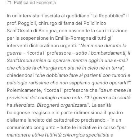
Politica ed Economia
In un’intervista rilasciata al quotidiano “La Repubblica” il
prof. Poggioli, chirurgo di fama del Policlinico
Sant’Orsola di Bologna, non nasconde la sua irritazione
per la sospensione in Emilia-Romagna di tutti gli
interventi dichiarati non urgenti. “
Nemmeno durante la
guerra –
ricorda il professore
– sotto i bombardamenti, il
Sant’Orsola smise di operare mentre oggi in una e-mail
che chiude la chirurgia non sta né in cielo né in terra”,
chiedendosi
“che dobbiamo fare ai pazienti con tumori e
patologie rarissime che non sappiamo quando operarli?”.
Polemicamente, ricorda il professore che
“da un mese le
previsioni del contagio erano note. Chi governa la sanità
ha silenziato. Bisognerà organizzarsi”.
La sanità
bolognese reagisce e in parte ridimensiona il quadro
d’allarme lanciato dal cattedratico precisando – in un
comunicato congiunto – tutte le iniziative in corso “
per
mantenere attiva l’attività chirurgica specialista e