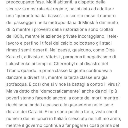
preoccupante fase. Molti abitanti, a dispetto della
sicurezza mostrata dal regime, ha iniziato ad adottare
una “quarantena dal basso”. Lo scorso mese il numero
dei passeggeri nella metropolitana di Minsk è diminuito
di ¼ mentre i proventi della ristorazione sono crollati
dell’80%, mentre le aziende private incoraggiano il tele-
lavoro e perfino i tifosi del calcio boicottano gli stadi
rimasti semi-deserti. Nel paese, qualcuno, come Olga
Karatch, attivista di Vitebsk, paragona il negativismo di
Lukashenko ai tempi di Chernobyl o al disastro del
Titanic quando in prima classe la gente continuava a
danzare e divertirsi, mentre la terza classe era già
sott’acqua. E così che si vince la battaglia contro il virus?
Ma va detto che “democraticamente” anche da noi i più
poveri stanno facendo ancora la conta dei morti mentre i
ricchi sono andati a passare la quarantena nelle isole
dorate dei Caraibi. E non sono pochi a farlo, visto che il
numero dei milionari in Italia è cresciuto nell’ultimo anno,
mentre il governo continua a far pagare i costi prima del