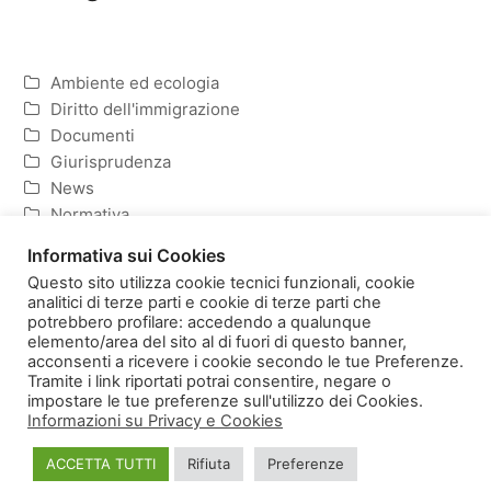
Ambiente ed ecologia
Diritto dell'immigrazione
Documenti
Giurisprudenza
News
Normativa
Politica ed Economia
Informativa sui Cookies
Questo sito utilizza cookie tecnici funzionali, cookie
analitici di terze parti e cookie di terze parti che
potrebbero profilare: accedendo a qualunque
elemento/area del sito al di fuori di questo banner,
Homepage
Copyright
acconsenti a ricevere i cookie secondo le tue Preferenze.
Informativa sulla Privacy e Cookies
Tramite i link riportati potrai consentire, negare o
impostare le tue preferenze sull'utilizzo dei Cookies.
Informazioni su Privacy e Cookies
ACCETTA TUTTI
Rifiuta
Preferenze