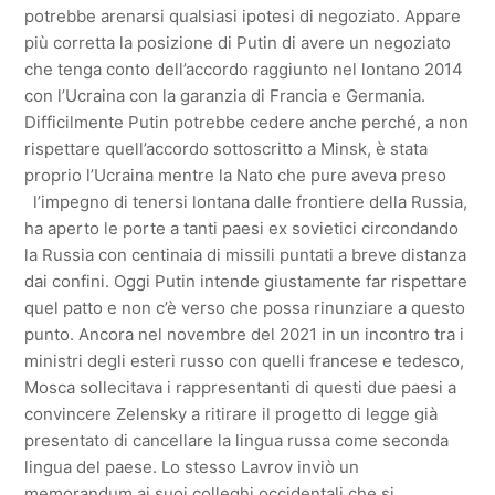
potrebbe arenarsi qualsiasi ipotesi di negoziato. Appare
più corretta la posizione di Putin di avere un negoziato
che tenga conto dell’accordo raggiunto nel lontano 2014
con l’Ucraina con la garanzia di Francia e Germania.
Difficilmente Putin potrebbe cedere anche perché, a non
rispettare quell’accordo sottoscritto a Minsk, è stata
proprio l’Ucraina mentre la Nato che pure aveva preso
l’impegno di tenersi lontana dalle frontiere della Russia,
ha aperto le porte a tanti paesi ex sovietici circondando
la Russia con centinaia di missili puntati a breve distanza
dai confini. Oggi Putin intende giustamente far rispettare
quel patto e non c’è verso che possa rinunziare a questo
punto. Ancora nel novembre del 2021 in un incontro tra i
ministri degli esteri russo con quelli francese e tedesco,
Mosca sollecitava i rappresentanti di questi due paesi a
convincere Zelensky a ritirare il progetto di legge già
presentato di cancellare la lingua russa come seconda
lingua del paese. Lo stesso Lavrov inviò un
memorandum ai suoi colleghi occidentali che si