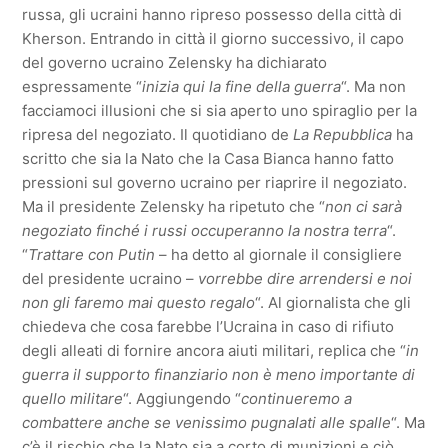
russa, gli ucraini hanno ripreso possesso della città di
Kherson. Entrando in città il giorno successivo, il capo
del governo ucraino Zelensky ha dichiarato
espressamente “
inizia qui la fine della guerra
“. Ma non
facciamoci illusioni che si sia aperto uno spiraglio per la
ripresa del negoziato. Il quotidiano de
La Repubblica
ha
scritto che sia la Nato che la Casa Bianca hanno fatto
pressioni sul governo ucraino per riaprire il negoziato.
Ma il presidente Zelensky ha ripetuto che “
non ci sarà
negoziato finché i russi occuperanno la nostra terra
“.
“
Trattare con Putin
– ha detto al giornale il consigliere
del presidente ucraino –
vorrebbe dire arrendersi e noi
non gli faremo mai questo regalo
“. Al giornalista che gli
chiedeva che cosa farebbe l’Ucraina in caso di rifiuto
degli alleati di fornire ancora aiuti militari, replica che “
in
guerra il supporto finanziario non è meno importante di
quello militare
“. Aggiungendo “
continueremo a
combattere anche se venissimo pugnalati alle spalle
“. Ma
c’è il rischio che la Nato sia a corto di munizioni e ciò