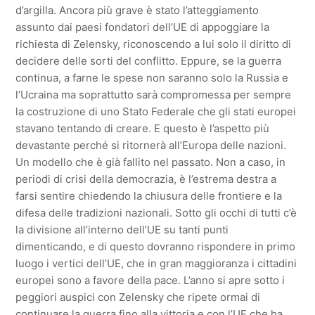
d’argilla. Ancora più grave è stato l’atteggiamento
assunto dai paesi fondatori dell’UE di appoggiare la
richiesta di Zelensky, riconoscendo a lui solo il diritto di
decidere delle sorti del conflitto. Eppure, se la guerra
continua, a farne le spese non saranno solo la Russia e
l’Ucraina ma soprattutto sarà compromessa per sempre
la costruzione di uno Stato Federale che gli stati europei
stavano tentando di creare. E questo è l’aspetto più
devastante perché si ritornerà all’Europa delle nazioni.
Un modello che è già fallito nel passato. Non a caso, in
periodi di crisi della democrazia, è l’estrema destra a
farsi sentire chiedendo la chiusura delle frontiere e la
difesa delle tradizioni nazionali. Sotto gli occhi di tutti c’è
la divisione all’interno dell’UE su tanti punti
dimenticando, e di questo dovranno rispondere in primo
luogo i vertici dell’UE, che in gran maggioranza i cittadini
europei sono a favore della pace. L’anno si apre sotto i
peggiori auspici con Zelensky che ripete ormai di
continuare la guerra fino alla vittoria e con l’UE che ha