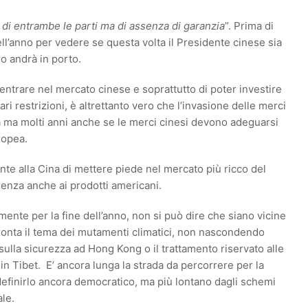
e di entrambe le parti ma di assenza di garanzia
”. Prima di
 dell’anno per vedere se questa volta il Presidente cinese sia
do andrà in porto.
entrare nel mercato cinese e soprattutto di poter investire
lari restrizioni, è altrettanto vero che l’invasione delle merci
a ma molti anni anche se le merci cinesi devono adeguarsi
ropea.
e alla Cina di mettere piede nel mercato più ricco del
nza anche ai prodotti americani.
mente per la fine dell’anno, non si può dire che siano vicine
fronta il tema dei mutamenti climatici, non nascondendo
sulla sicurezza ad Hong Kong o il trattamento riservato alle
in Tibet. E’ ancora lunga la strada da percorrere per la
efinirlo ancora democratico, ma più lontano dagli schemi
ale.