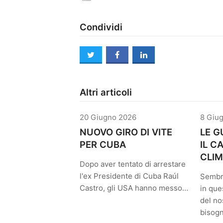
Condividi
twitter
facebook
linkedin
Altri articoli
20 Giugno 2026
8 Giu
NUOVO GIRO DI VITE
LE G
PER CUBA
IL 
CLIM
Dopo aver tentato di arrestare
l'ex Presidente di Cuba Raúl
Sembr
Castro, gli USA hanno messo…
in que
del no
bisog