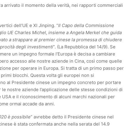
a arrivato il momento della verità, nei rapporti commerciali
ertici dell’UE e XI Jinping. “
Il Capo della Commissione
glio UE Charles Michel, insieme a Angela Merkel che guida
ato a strappare al premier cinese la promessa di chiudere
ciprocità degli investimenti
”. (La Repubblica del 14/9). Se
sumere un impegno formale l’Europa è decisa a cambiare
ibero accesso alle nostre aziende in Cina, così come quelle
zione per operare in Europa. Si tratta di un primo passo per
i primi blocchi. Questa volta gli europei non si
o al Presidente cinese un impegno concreto per portare
le nostre aziende l’applicazione delle stesse condizioni di
USA e il riconoscimento di alcuni marchi nazionali per
 come ormai accade da anni.
020 è possibile
” avrebbe detto il Presidente cinese nel
cinese è stata confermata anche nella serata del 14.9