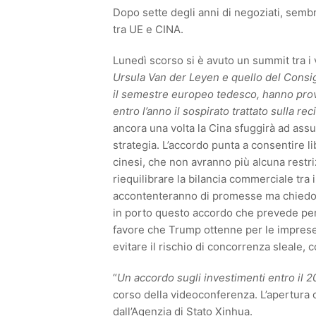
Dopo sette degli anni di negoziati, sembr
tra UE e CINA.
Lunedì scorso si è avuto un summit tra i v
Ursula Van der Leyen e quello del Consi
il semestre europeo tedesco, hanno prov
entro l’anno il sospirato trattato sulla re
ancora una volta la Cina sfuggirà ad as
strategia. L’accordo punta a consentire l
cinesi, che non avranno più alcuna restri
riequilibrare la bilancia commerciale tra 
accontenteranno di promesse ma chiedon
in porto questo accordo che prevede per 
favore che Trump ottenne per le imprese 
evitare il rischio di concorrenza sleale,
“
Un accordo sugli investimenti entro il 2
corso della videoconferenza. L’apertura 
dall’Agenzia di Stato Xinhua.