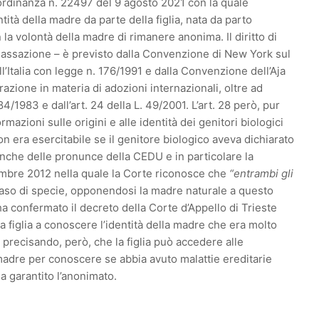
 ordinanza n. 22497 del 9 agosto 2021 con la quale
entità della madre da parte della figlia, nata da parto
 volontà della madre di rimanere anonima. Il diritto di
 Cassazione – è previsto dalla Convenzione di New York sul
dall’Italia con legge n. 176/1991 e dalla Convenzione dell’Aja
azione in materia di adozioni internazionali, oltre ad
184/1983 e dall’art. 24 della L. 49/2001. L’art. 28 però, pur
rmazioni sulle origini e alle identità dei genitori biologici
on era esercitabile se il genitore biologico aveva dichiarato
anche delle pronunce della CEDU e in particolare la
embre 2012 nella quale la Corte riconosce che
“entrambi gli
caso di specie, opponendosi la madre naturale a questo
a confermato il decreto della Corte d’Appello di Trieste
lla figlia a conoscere l’identità della madre che era molto
 precisando, però, che la figlia può accedere alle
 madre per conoscere se abbia avuto malattie ereditarie
a garantito l’anonimato.