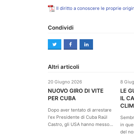
Il diritto a conoscere le proprie origi
Condividi
twitter
facebook
linkedin
Altri articoli
20 Giugno 2026
8 Giu
NUOVO GIRO DI VITE
LE G
PER CUBA
IL 
CLIM
Dopo aver tentato di arrestare
l'ex Presidente di Cuba Raúl
Sembr
Castro, gli USA hanno messo…
in que
del no