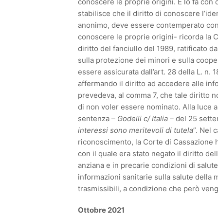
conoscere le proprie origini. E lo fa con
stabilisce che il diritto di conoscere l’id
anonimo, deve essere contemperato con la
conoscere le proprie origini- ricorda la
diritto del fanciullo del 1989, ratificato 
sulla protezione dei minori e sulla cooper
essere assicurata dall’art. 28 della L. n. 
affermando il diritto ad accedere alle info
prevedeva, al comma 7, che tale diritto n
di non voler essere nominato. Alla luce 
sentenza –
Godelli c/ Italia –
del 25 sett
interessi sono meritevoli di tutela
”. Nel 
riconoscimento, la Corte di Cassazione h
con il quale era stato negato il diritto de
anziana e in precarie condizioni di salute
informazioni sanitarie sulla salute della
trasmissibili, a condizione che però veng
Ottobre 2021