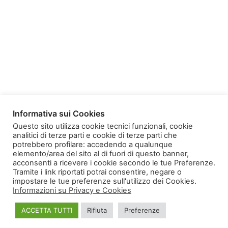
Informativa sui Cookies
Questo sito utilizza cookie tecnici funzionali, cookie
analitici di terze parti e cookie di terze parti che
potrebbero profilare: accedendo a qualunque
elemento/area del sito al di fuori di questo banner,
Homepage
Copyright
acconsenti a ricevere i cookie secondo le tue Preferenze.
Informativa sulla Privacy e Cookies
Tramite i link riportati potrai consentire, negare o
impostare le tue preferenze sull'utilizzo dei Cookies.
Informazioni su Privacy e Cookies
ACCETTA TUTTI
Rifiuta
Preferenze