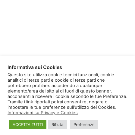
Informativa sui Cookies
Questo sito utilizza cookie tecnici funzionali, cookie
analitici di terze parti e cookie di terze parti che
potrebbero profilare: accedendo a qualunque
elemento/area del sito al di fuori di questo banner,
Homepage
Copyright
acconsenti a ricevere i cookie secondo le tue Preferenze.
Informativa sulla Privacy e Cookies
Tramite i link riportati potrai consentire, negare o
impostare le tue preferenze sull'utilizzo dei Cookies.
Informazioni su Privacy e Cookies
ACCETTA TUTTI
Rifiuta
Preferenze