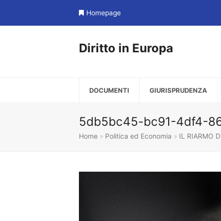
Homepage
Diritto in Europa
DOCUMENTI
GIURISPRUDENZA
5db5bc45-bc91-4df4-8
Home
»
Politica ed Economia
»
IL RIARMO 