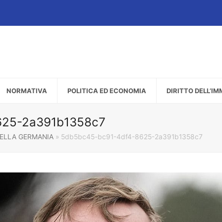
NORMATIVA
POLITICA ED ECONOMIA
DIRITTO DELL’I
625-2a391b1358c7
DELLA GERMANIA
»
5db5bc45-bc91-4df4-8625-2a391b1358c7