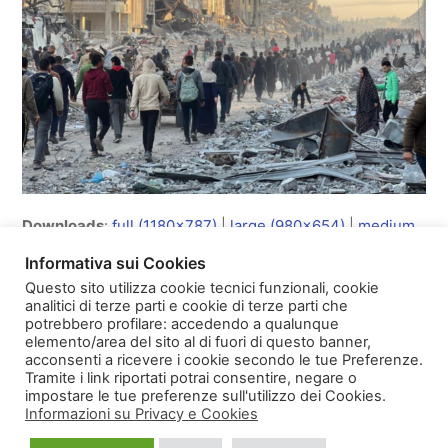
Downloads
:
full (1180x787)
|
large (980x654)
|
medium
(600x400)
|
thumbnail (300x300)
Informativa sui Cookies
Questo sito utilizza cookie tecnici funzionali, cookie
analitici di terze parti e cookie di terze parti che
potrebbero profilare: accedendo a qualunque
elemento/area del sito al di fuori di questo banner,
Homepage
Copyright
acconsenti a ricevere i cookie secondo le tue Preferenze.
Informativa sulla Privacy e Cookies
Tramite i link riportati potrai consentire, negare o
impostare le tue preferenze sull'utilizzo dei Cookies.
Informazioni su Privacy e Cookies