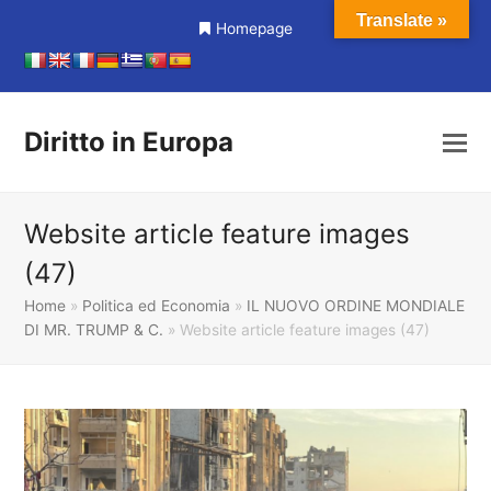
Translate »
Homepage
Diritto in Europa
Website article feature images
(47)
Home
»
Politica ed Economia
»
IL NUOVO ORDINE MONDIALE
DI MR. TRUMP & C.
»
Website article feature images (47)